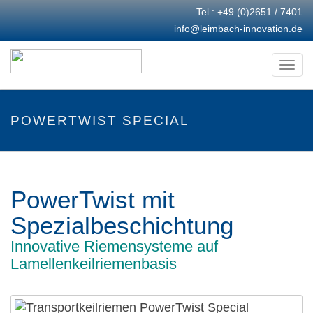
Tel.:
+49 (0)2651 / 7401
info@leimbach-innovation.de
Togg
navi
POWERTWIST SPECIAL
PowerTwist mit
Spezialbeschichtung
Innovative Riemensysteme auf
Lamellenkeilriemenbasis