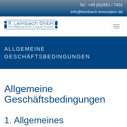
Tel.:
+49 (0)2651 / 7401
info@leimbach-innovation.de
Togg
navi
ALLGEMEINE
GESCHÄFTSBEDINGUNGEN
Allgemeine
Geschäftsbedingungen
1. Allgemeines