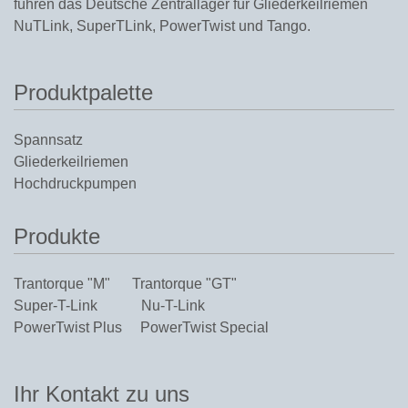
führen das Deutsche Zentrallager für Gliederkeilriemen
NuTLink
,
SuperTLink
,
PowerTwist
und
Tango
.
Produktpalette
Spannsatz
Gliederkeilriemen
Hochdruckpumpen
Produkte
Trantorque "M"
Trantorque "GT"
Super-T-Link
Nu-T-Link
PowerTwist Plus
PowerTwist Special
Ihr Kontakt zu uns